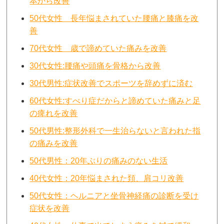
本から改善
50代女性 長年悩まされていた腰痛と膝痛を改
善
70代女性 歳で諦めていた痛みを改善
30代女性:腰痛や頭痛を骨格から改善
30代男性:症状改善でスポーツを辞めずに済む
60代女性:すべり症だからと諦めていた痛みと足
の痺れを改善
50代男性:整形外科で一生治らないと言われた指
の痛みを改善
50代男性：20年ぶりの痛みのない生活
40代女性：20年悩まされた頚、肩コリ改善
50代女性：ヘルニアと坐骨神経痛の診断を受け
症状を改善