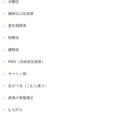
分離症
胸郭出口症候群
更年期障害
頚椎症
腱鞘炎
PMS（月経前症候群）
モートン病
足がつる（こむら返り）
産後の骨盤矯正
むち打ち