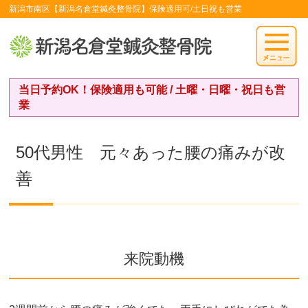
新潟市南区【新潟名倉堂鍼灸整骨院】保険適用可/土日祝も営業
当日予約OK！保険適用も可能 / 土曜・日曜・祝日も営
業
50代男性 元々あった腰の痛みが改
善
来院動機