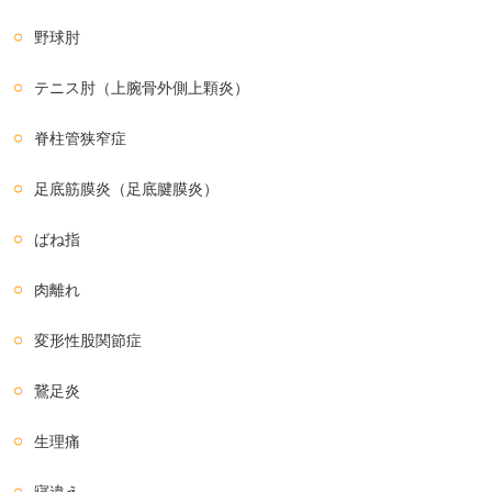
野球肘
テニス肘（上腕骨外側上顆炎）
脊柱管狭窄症
足底筋膜炎（足底腱膜炎）
ばね指
肉離れ
変形性股関節症
鵞足炎
生理痛