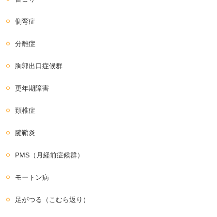
側弯症
分離症
胸郭出口症候群
更年期障害
頚椎症
腱鞘炎
PMS（月経前症候群）
モートン病
足がつる（こむら返り）