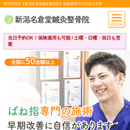
新潟市南区【新潟名倉堂鍼灸整骨院】保険適用可/土日祝も営業
当日予約OK！保険適用も可能 / 土曜・日曜・祝日も営
業