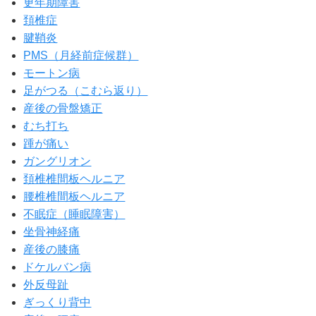
更年期障害
頚椎症
腱鞘炎
PMS（月経前症候群）
モートン病
足がつる（こむら返り）
産後の骨盤矯正
むち打ち
踵が痛い
ガングリオン
頚椎椎間板ヘルニア
腰椎椎間板ヘルニア
不眠症（睡眠障害）
坐骨神経痛
産後の膝痛
ドケルバン病
外反母趾
ぎっくり背中