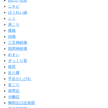
顔のたるみ
ニキビ
ほうれい線
シミ
肩こり
腰痛
頭痛
三叉神経痛
肋間神経痛
めまい
ぎっくり首
猫背
反り腰
手足のしびれ
首こり
側弯症
分離症
胸郭出口症候群