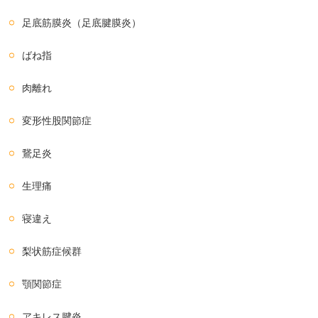
足底筋膜炎（足底腱膜炎）
ばね指
肉離れ
変形性股関節症
鵞足炎
生理痛
寝違え
梨状筋症候群
顎関節症
アキレス腱炎