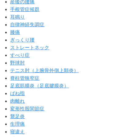
産後の腰痛
手根管症候群
耳鳴り
自律神経失調症
膝痛
ぎっくり腰
ストレートネック
すべり症
野球肘
テニス肘（上腕骨外側上顆炎）
脊柱管狭窄症
足底筋膜炎（足底腱膜炎）
ばね指
肉離れ
変形性股関節症
鵞足炎
生理痛
寝違え