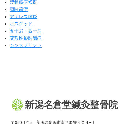
梨状筋症候群
顎関節症
アキレス腱炎
オスグッド
五十肩・四十肩
変形性膝関節症
シンスプリント
〒950-1213 新潟県新潟市南区能登４０４−１