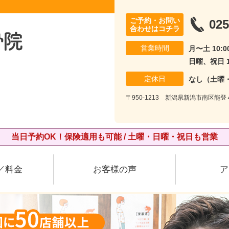
ご予約・お問い
025
合わせはコチラ
営業時間
月〜土 10:00
日曜、祝日 10
定休日
なし（土曜
〒950-1213 新潟県新潟市南区能登
当日予約OK！保険適用も可能 / 土曜・日曜・祝日も営業
／料金
お客様の声
ア