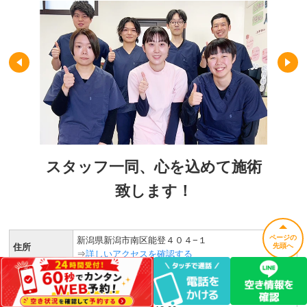
スタッフ一同、心を込めて施術
致します！
ページの
新潟県新潟市南区能登４０４−１
住所
先頭へ
⇒
詳しいアクセスを確認する
TEL
025-378-3492
月〜土 10:00〜13:00、15:00〜20:00
営業時間