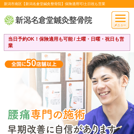
新潟市南区【新潟名倉堂鍼灸整骨院】保険適用可/土日祝も営業
当日予約OK！保険適用も可能 / 土曜・日曜・祝日も営
業