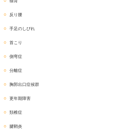
猫背
反り腰
手足のしびれ
首こり
側弯症
分離症
胸郭出口症候群
更年期障害
頚椎症
腱鞘炎