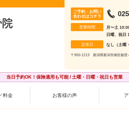
ご予約・お問い
025
合わせはコチラ
営業時間
月〜土 10:00
日曜、祝日 10
定休日
なし（土曜
〒950-1213 新潟県新潟市南区能登
当日予約OK！保険適用も可能 / 土曜・日曜・祝日も営業
／料金
お客様の声
ア