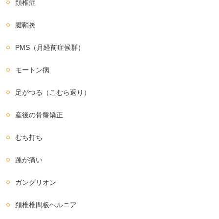
頚椎症
腱鞘炎
PMS（月経前症候群）
モートン病
足がつる（こむら返り）
産後の骨盤矯正
むち打ち
踵が痛い
ガングリオン
頚椎椎間板ヘルニア