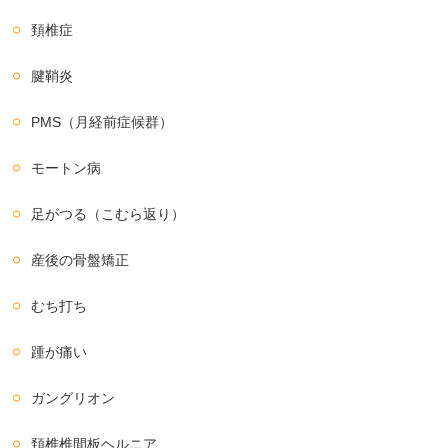
頚椎症
腱鞘炎
PMS（月経前症候群）
モートン病
足がつる（こむら返り）
産後の骨盤矯正
むち打ち
踵が痛い
ガングリオン
頚椎椎間板ヘルニア