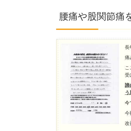
腰痛や股関節痛
長
痛
こ
受
諦
う
今
今
改