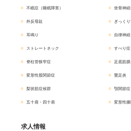
不眠症（睡眠障害）
坐骨神経
外反母趾
ぎっくり
耳鳴り
自律神経
ストレートネック
すべり症
脊柱管狭窄症
足底筋膜
変形性股関節症
鵞足炎
梨状筋症候群
顎関節症
五十肩・四十肩
変形性膝
求人情報