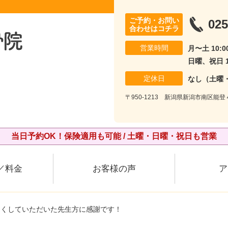
ご予約・お問い
025
合わせはコチラ
営業時間
月〜土 10:00
日曜、祝日 10
定休日
なし（土曜
〒950-1213 新潟県新潟市南区能登
当日予約OK！保険適用も可能 / 土曜・日曜・祝日も営業
／料金
お客様の声
ア
良くしていただいた先生方に感謝です！