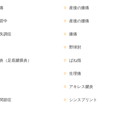
痛
産後の膝痛
背中
産後の腰痛
失調症
膝痛
野球肘
炎（足底腱膜炎）
ばね指
生理痛
アキレス腱炎
関節症
シンスプリント