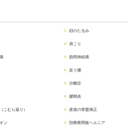
顔のたるみ
肩こり
痛
肋間神経痛
反り腰
分離症
腱鞘炎
（こむら返り）
産後の骨盤矯正
オン
頚椎椎間板ヘルニア