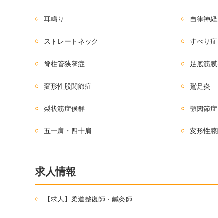
耳鳴り
自律神経
ストレートネック
すべり症
脊柱管狭窄症
足底筋膜
変形性股関節症
鵞足炎
梨状筋症候群
顎関節症
五十肩・四十肩
変形性膝
求人情報
【求人】柔道整復師・鍼灸師