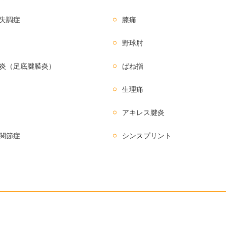
失調症
膝痛
野球肘
炎（足底腱膜炎）
ばね指
生理痛
アキレス腱炎
関節症
シンスプリント