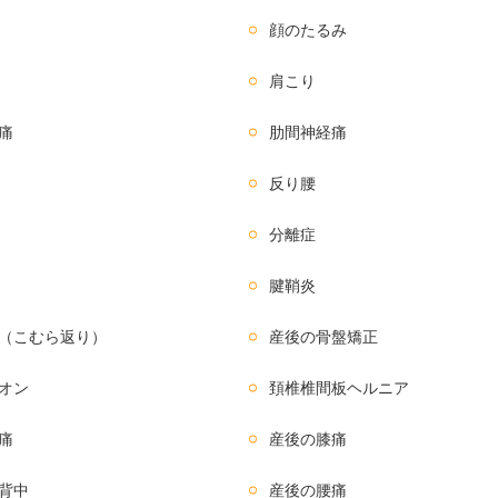
顔のたるみ
肩こり
痛
肋間神経痛
反り腰
分離症
腱鞘炎
（こむら返り）
産後の骨盤矯正
オン
頚椎椎間板ヘルニア
痛
産後の膝痛
背中
産後の腰痛