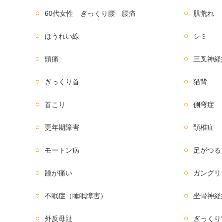
60代女性 ぎっくり腰 腰痛
肌荒れ
ほうれい線
シミ
頭痛
三叉神経
ぎっくり首
猫背
首こり
側弯症
更年期障害
頚椎症
モートン病
足がつる
踵が痛い
ガングリ
不眠症（睡眠障害）
坐骨神経
外反母趾
ぎっくり