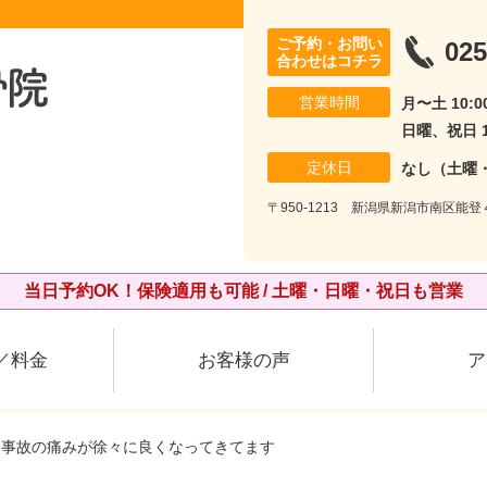
ご予約・お問い
025
合わせはコチラ
営業時間
月〜土 10:00
日曜、祝日 10
定休日
なし（土曜
〒950-1213 新潟県新潟市南区能登
当日予約OK！保険適用も可能 / 土曜・日曜・祝日も営業
／料金
お客様の声
ア
通事故の痛みが徐々に良くなってきてます