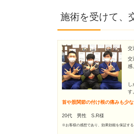
施術を受けて、
交
交
感
し
す
首や股関節の付け根の痛みも少な
20代 男性 S.R様
※お客様の感想であり、効果効能を保証する