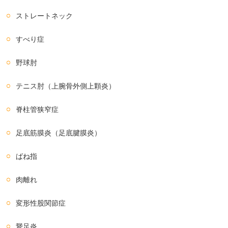
ストレートネック
すべり症
野球肘
テニス肘（上腕骨外側上顆炎）
脊柱管狭窄症
足底筋膜炎（足底腱膜炎）
ばね指
肉離れ
変形性股関節症
鵞足炎