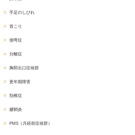
手足のしびれ
首こり
側弯症
分離症
胸郭出口症候群
更年期障害
頚椎症
腱鞘炎
PMS（月経前症候群）