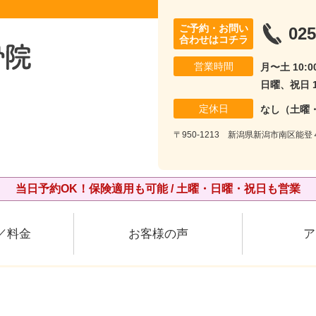
ご予約・お問い
025
合わせはコチラ
営業時間
月〜土 10:00
日曜、祝日 10
定休日
なし（土曜
〒950-1213 新潟県新潟市南区能登
当日予約OK！保険適用も可能 / 土曜・日曜・祝日も営業
／料金
お客様の声
ア