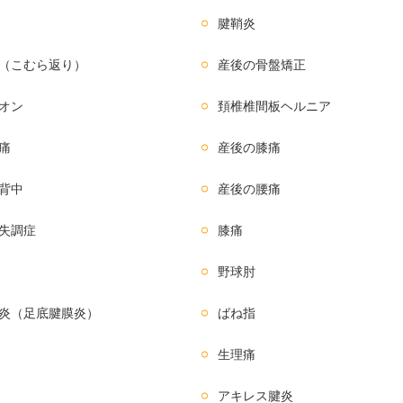
腱鞘炎
（こむら返り）
産後の骨盤矯正
オン
頚椎椎間板ヘルニア
痛
産後の膝痛
背中
産後の腰痛
失調症
膝痛
野球肘
炎（足底腱膜炎）
ばね指
生理痛
アキレス腱炎